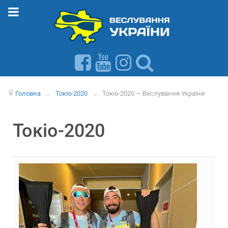
Головна
→
Токіо-2020
→
Токіо-2020 — Веслування України
Токіо-2020