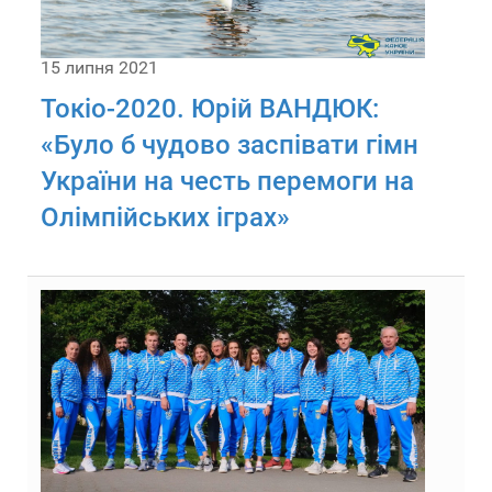
15 липня 2021
Токіо-2020. Юрій ВАНДЮК:
«Було б чудово заспівати гімн
України на честь перемоги на
Олімпійських іграх»