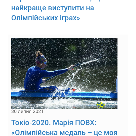
найкраще виступити на
Олімпійських іграх»
30 липня 2021
Токіо-2020. Марія ПОВХ:
«Олімпійська медаль – це моя