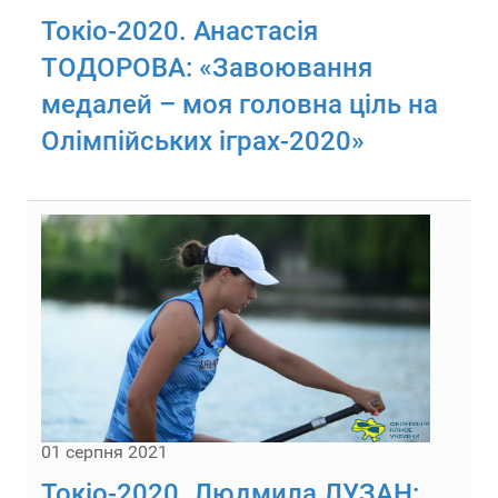
Токіо-2020. Анастасія
ТОДОРОВА: «Завоювання
медалей – моя головна ціль на
Олімпійських іграх-2020»
01 серпня 2021
Токіо-2020. Людмила ЛУЗАН: