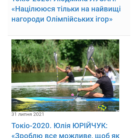
«Націлююся тільки на найвищі
нагороди Олімпійських ігор»
31 липня 2021
Токіо-2020. Юлія ЮРІЙЧУК:
«Зроблю все можливе, щоб як