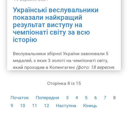
Українські веслувальники
показали найкращий
результат виступу на
чемпіонаті світу за всю
історію
Веслувальники збірної України завоювали 5
медалей, з яких 3 золоті на чемпіонаті світу,
який проходив в Копенгагені
(фото: 18 вересня.
Чемпіонат світу. Копенгаген. Момент
історичної перемоги байдарочників в
Сторінка 8 із 15
олімпійському виді).
Це найкращий результат
виступів збірної на чемпіонатах світу (з 1993-го
Початок
Попередня
3
4
5
6
7
8
року).
9
10
11
12
Наступна
Кінець