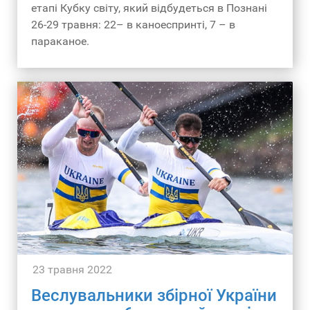
Влад ЄФІМОВ, проєкт «Веслування України»
етапі Кубку світу, який відбудеться в Познані
26-29 травня: 22– в каноеспринті, 7 – в
параканое.
23 травня 2022
Веслувальники збірної України