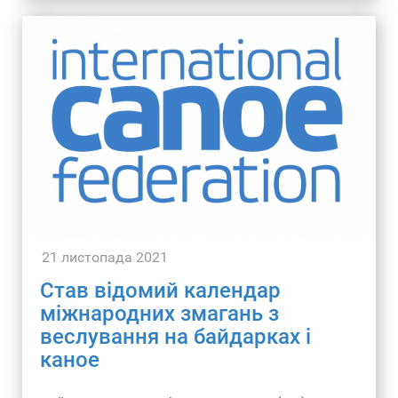
Постер сайту
canoeicf.com
)
21 листопада 2021
Став відомий календар
міжнародних змагань з
веслування на байдарках і
каное