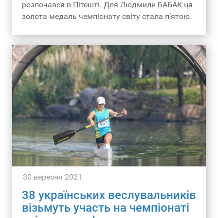
розпочався в Пітешті. Для Людмили БАБАК ця
золота медаль чемпіонату світу стала п’ятою.
30 вересня 2021
38 українських веслувальників
візьмуть участь на чемпіонаті