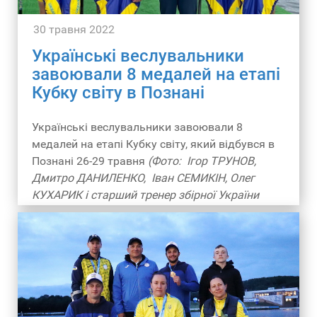
30 травня 2022
Українські веслувальники
завоювали 8 медалей на етапі
Кубку світу в Познані
Українські веслувальники завоювали 8
медалей на етапі Кубку світу, який відбувся в
Познані 26-29 травня
(Фото: Ігор ТРУНОВ,
Дмитро ДАНИЛЕНКО, Іван СЕМИКІН, Олег
КУХАРИК і старший тренер збірної України
Олександр СІМОНОВ)
- Коли виїжджаєте в Канаду?
- Це питання в стадії вирішення. Ми чекаємо