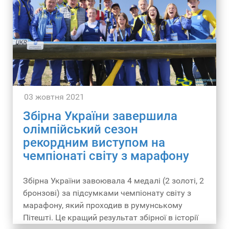
03 жовтня 2021
Збірна України завершила
олімпійський сезон
рекордним виступом на
чемпіонаті світу з марафону
Збірна України завоювала 4 медалі (2 золоті, 2
бронзові) за підсумками чемпіонату світу з
марафону, який проходив в румунському
Пітешті. Це кращий результат збірної в історії