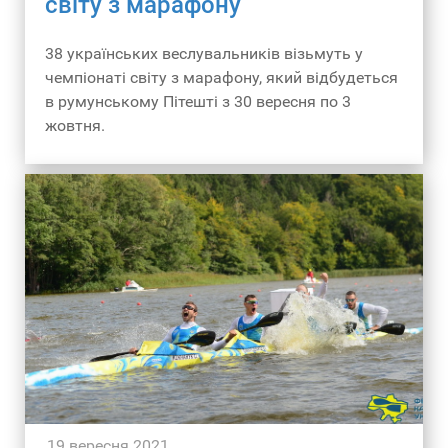
світу з марафону
38 українських веслувальників візьмуть у
чемпіонаті світу з марафону, який відбудеться
в румунському Пітешті з 30 вересня по 3
жовтня.
19 вересня 2021