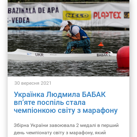
виступу на цих змаганнях.
30 вересня 2021
Українка Людмила БАБАК
вп’яте поспіль стала
чемпіонкою світу з марафону
Збірна України завоювала 2 медалі в перший
день чемпіонату світу з марафону, який