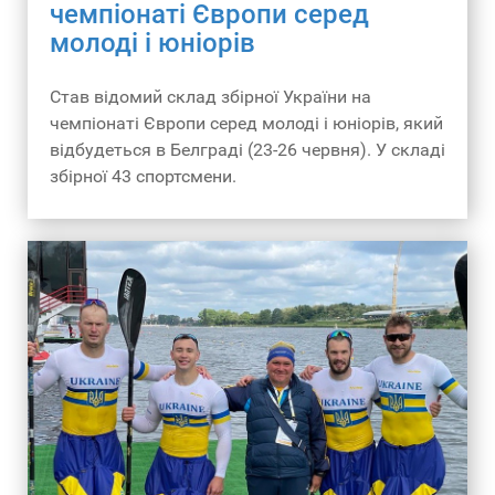
Міністерства і тренерського штабу.
чемпіонаті Європи серед
молоді і юніорів
Які рішення прийняті? І «жіночі», і «чоловічі»
збори відбудуться на базі в Обухові, на якій
Став відомий склад збірної України на
збірна України працювала останні два
чемпіонаті Європи серед молоді і юніорів, який
олімпійських цикли. Керувати процесом в
відбудеться в Белграді (23-26 червня). У складі
жіночій збірній залишається Володимир
збірної 43 спортсмени.
Соловйов, а Олексій Іванович йому
допомагатиме (до етапів Кубку світу жіночу
байдарку готував головний тренер збірної
України Ігор Нагаєв. –
проєкт «ВУ»
).
Харчування забезпечує Мінмолодьспорт.