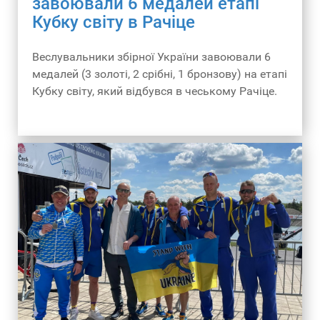
завоювали 6 медалей етапі
Кубку світу в Рачіце
Веслувальники збірної України завоювали 6
медалей (3 золоті, 2 срібні, 1 бронзову) на етапі
Кубку світу, який відбувся в чеському Рачіце.