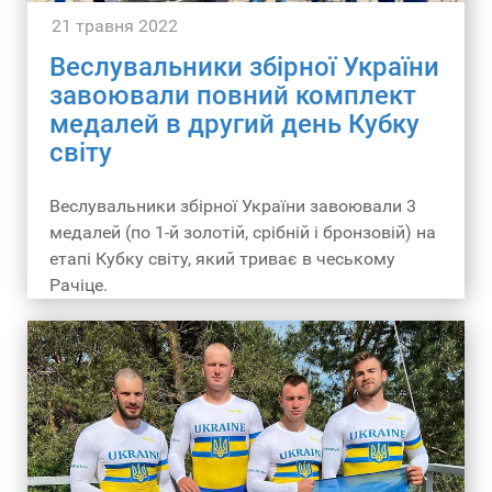
21 травня 2022
Веслувальники збірної України
завоювали повний комплект
медалей в другий день Кубку
світу
Веслувальники збірної України завоювали 3
медалей (по 1-й золотій, срібній і бронзовій) на
етапі Кубку світу, який триває в чеському
Рачіце.