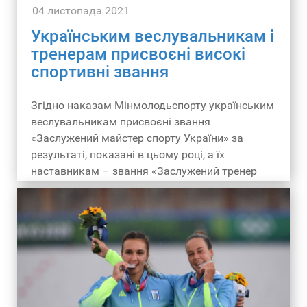
04 листопада 2021
Українським веслувальникам і
тренерам присвоєні високі
спортивні звання
Згідно наказам Мінмолодьспорту українським
веслувальникам присвоєні звання
«Заслужений майстер спорту України» за
результаті, показані в цьому році, а їх
наставникам – звання «Заслужений тренер
України».