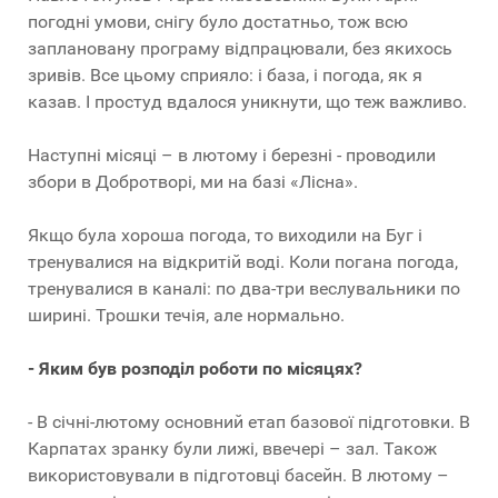
погодні умови, снігу було достатньо, тож всю
заплановану програму відпрацювали, без якихось
зривів. Все цьому сприяло: і база, і погода, як я
казав. І простуд вдалося уникнути, що теж важливо.
Наступні місяці – в лютому і березні - проводили
збори в Добротворі, ми на базі «Лісна».
Якщо була хороша погода, то виходили на Буг і
тренувалися на відкритій воді. Коли погана погода,
тренувалися в каналі: по два-три веслувальники по
ширині. Трошки течія, але нормально.
- Яким був розподіл роботи по місяцях?
- В січні-лютому основний етап базової підготовки. В
Карпатах зранку були лижі, ввечері – зал. Також
використовували в підготовці басейн. В лютому –