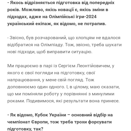
- Якось відрізняється підготовка від попередніх
років. Можливо, якісь новації є, якісь зміни в
підходах, адже на Олімпійські ігри-2024
український екіпаж, як відомо, не потрапив.
- Звісно, був розчарований, що хлопцям не вдалося
відібратися на Олімпіаду. Тож, звісно, треба шукати
нові підходи, щоб виправити ситуацію.
Ми працюємо в парі із Сергієм Леонтійовичем, у
якого є свої погляди на підготовку, свої
напрацювання, у мене свій погляд. Тож
доповнюємо один одного. І, в цілому, маю сказати,
що ми поміняли роботу у порівнянні з минулими
роками. Подивимося, які результати вона принесе.
- Як відомо, Кубок України – основний відбір на
чемпіонат Європи, тож треба трохи форсувати
підготовку, так?