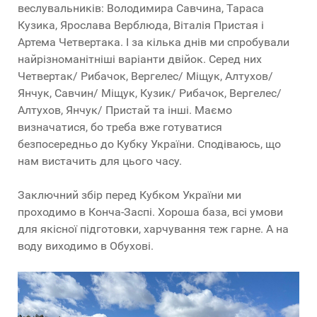
веслувальників: Володимира Савчина, Тараса
Кузика, Ярослава Верблюда, Віталія Пристая і
Артема Четвертака. І за кілька днів ми спробували
найрізноманітніші варіанти двійок. Серед них
Четвертак/ Рибачок, Вергелес/ Міщук, Алтухов/
Янчук, Савчин/ Міщук, Кузик/ Рибачок, Вергелес/
Алтухов, Янчук/ Пристай та інші. Маємо
визначатися, бо треба вже готуватися
безпосередньо до Кубку України. Сподіваюсь, що
нам вистачить для цього часу.
Заключний збір перед Кубком України ми
проходимо в Конча-Заспі. Хороша база, всі умови
для якісної підготовки, харчування теж гарне. А на
воду виходимо в Обухові.