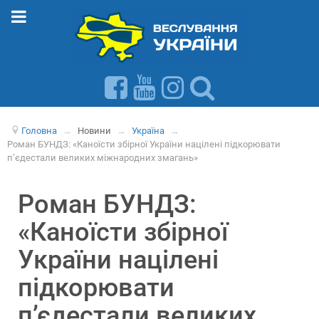
Головна
→
Новини
→
Україна
→
Роман БУНДЗ: «Каноїсти збірної України націлені підкорювати
п’єдестали великих міжнародних змагань»
Роман БУНДЗ:
«Каноїсти збірної
України націлені
підкорювати
п’єдестали великих