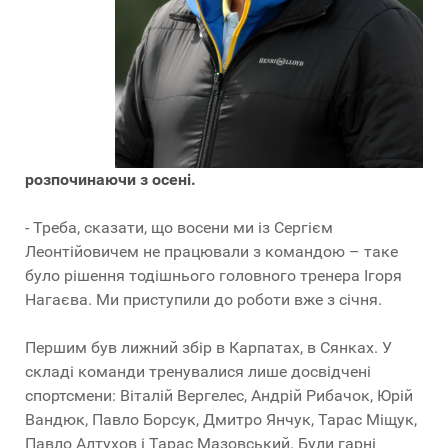
розпочинаючи з осені.
- Треба, сказати, що восени ми із Сергієм
Леонтійовичем не працювали з командою – таке
було рішення тодішнього головного тренера Ігоря
Нагаєва. Ми приступили до роботи вже з січня.
Першим був лижний збір в Карпатах, в Сянках. У
складі команди тренувалися лише досвідчені
спортсмени: Віталій Вергелес, Андрій Рибачок, Юрій
Вандюк, Павло Борсук, Дмитро Янчук, Тарас Міщук,
Павло Алтухов і Тарас Мазовський. Були гарні