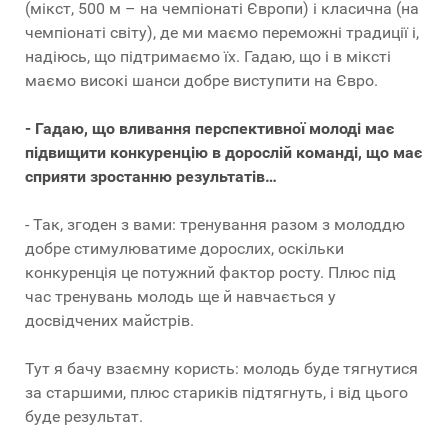
(мікст, 500 м – на чемпіонаті Європи) і класична (на
чемпіонаті світу), де ми маємо переможні традиції і,
надіюсь, що підтримаємо їх. Гадаю, що і в міксті
маємо високі шанси добре виступити на Євро.
- Гадаю, що вливання перспективної молоді має
підвищити конкуренцію в дорослій команді, що має
сприяти зростанню результатів…
- Так, згоден з вами: тренування разом з молоддю
добре стимулюватиме дорослих, оскільки
конкуренція це потужний фактор росту. Плюс під
час тренувань молодь ще й навчається у
досвідчених майстрів.
Тут я бачу взаємну користь: молодь буде тягнутися
за старшими, плюс стариків підтягнуть, і від цього
буде результат.