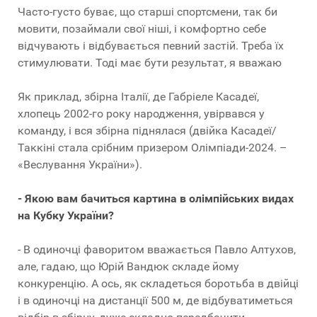
Часто-густо буває, що старші спортсмени, так би
мовити, позаймали свої ніші, і комфортно себе
відчувають і відбувається певний застій. Треба їх
стимулювати. Тоді має бути результат, я вважаю
Як приклад, збірна Італії, де Габріеле Касадеї,
хлопець 2002-го року народження, увірвався у
команду, і вся збірна піднялася (двійка Касадеї/
Таккіні стала срібним призером Олімпіади-2024. –
«Веслування України»).
- Якою вам бачиться картина в олімпійських видах
на Кубку України?
- В одиночці фаворитом вважається Павло Алтухов,
але, гадаю, що Юрій Вандюк складе йому
конкуренцію. А ось, як складеться боротьба в двійці
і в одиночці на дистанції 500 м, де відбуватиметься