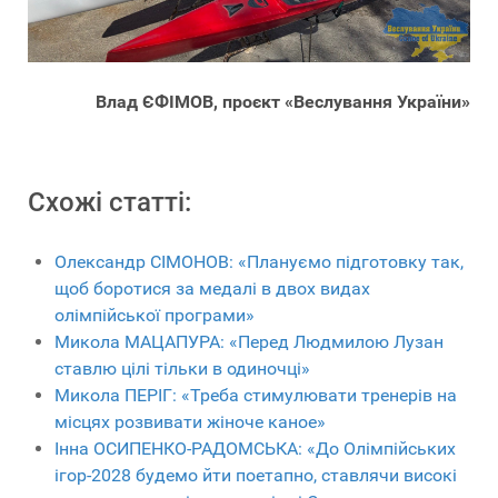
Влад ЄФІМОВ, проєкт «Веслування України»
Схожі статті:
Олександр СІМОНОВ: «Плануємо підготовку так,
щоб боротися за медалі в двох видах
олімпійської програми»
Микола МАЦАПУРА: «Перед Людмилою Лузан
ставлю цілі тільки в одиночці»
Микола ПЕРІГ: «Треба стимулювати тренерів на
місцях розвивати жіноче каное»
Інна ОСИПЕНКО-РАДОМСЬКА: «До Олімпійських
ігор-2028 будемо йти поетапно, ставлячи високі