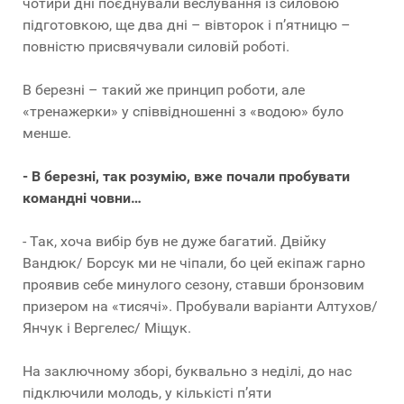
чотири дні поєднували веслування із силовою
підготовкою, ще два дні – вівторок і п’ятницю –
повністю присвячували силовій роботі.
В березні – такий же принцип роботи, але
«тренажерки» у співвідношенні з «водою» було
менше.
- В березні, так розумію, вже почали пробувати
командні човни…
- Так, хоча вибір був не дуже багатий. Двійку
Вандюк/ Борсук ми не чіпали, бо цей екіпаж гарно
проявив себе минулого сезону, ставши бронзовим
призером на «тисячі». Пробували варіанти Алтухов/
Янчук і Вергелес/ Міщук.
На заключному зборі, буквально з неділі, до нас
підключили молодь, у кількісті п’яти