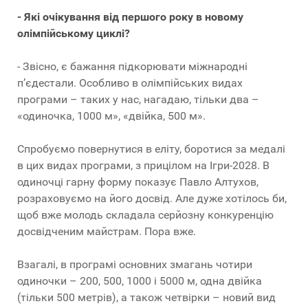
- Які очікування від першого року в новому
олімпійському циклі?
- Звісно, є бажання підкорювати міжнародні
п’єдестали. Особливо в олімпійських видах
програми – таких у нас, нагадаю, тільки два –
«одиночка, 1000 м», «двійка, 500 м».
Спробуємо повернутися в еліту, боротися за медалі
в цих видах програми, з прицілом на Ігри-2028. В
одиночці гарну форму показує Павло Алтухов,
розраховуємо на його досвід. Але дуже хотілось би,
щоб вже молодь складала серйозну конкуренцію
досвідченим майстрам. Пора вже.
Взагалі, в програмі основних змагань чотири
одиночки – 200, 500, 1000 і 5000 м, одна двійка
(тільки 500 метрів), а також четвірки – новий вид