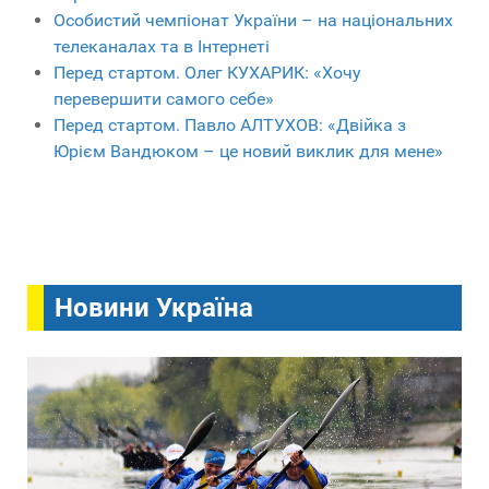
Особистий чемпіонат України – на національних
телеканалах та в Інтернеті
Перед стартом. Олег КУХАРИК: «Хочу
перевершити самого себе»
Перед стартом. Павло АЛТУХОВ: «Двійка з
Юрієм Вандюком – це новий виклик для мене»
Новини Україна