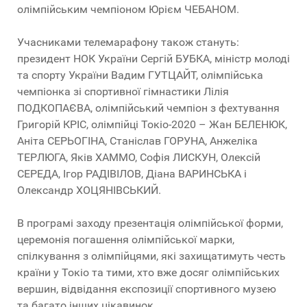
олімпійським чемпіоном Юрієм ЧЕБАНОМ.
Учасниками телемарафону також стануть:
президент НОК України Сергій БУБКА, міністр молоді
та спорту України Вадим ГУТЦАЙТ, олімпійська
чемпіонка зі спортивної гімнастики Лілія
ПОДКОПАЄВА, олімпійський чемпіон з фехтування
Григорій КРІС, олімпійці Токіо-2020 – Жан БЕЛЕНЮК,
Аніта СЕРЬОГІНА, Станіслав ГОРУНА, Анжеліка
ТЕРЛЮГА, Яків ХАММО, Софія ЛИСКУН, Олексій
СЕРЕДА, Ігор РАДІВІЛОВ, Діана ВАРИНСЬКА і
Олександр ХОЦЯНІВСЬКИЙ.
В програмі заходу презентація олімпійської форми,
церемонія погашення олімпійської марки,
спілкування з олімпійцями, які захищатимуть честь
країни у Токіо та тими, хто вже досяг олімпійських
вершин, відвідання експозиції спортивного музею
та багато інших цікавинок.