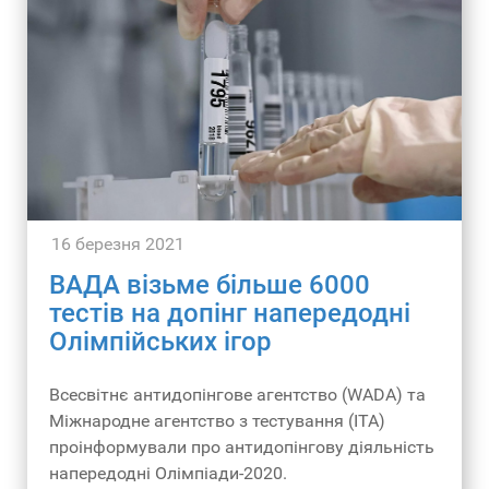
16 березня 2021
ВАДА візьме більше 6000
тестів на допінг напередодні
Олімпійських ігор
Всесвітнє антидопінгове агентство (WADA) та
Міжнародне агентство з тестування (ITA)
проінформували про антидопінгову діяльність
напередодні Олімпіади-2020.