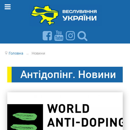
Головна
→
Новини
Антідопінг. Новини