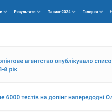
и
Результати
Париж-2024
Галерея
Н
пінгове агентство опублікувало спис
-й рік
е 6000 тестів на допінг напередодні Ол