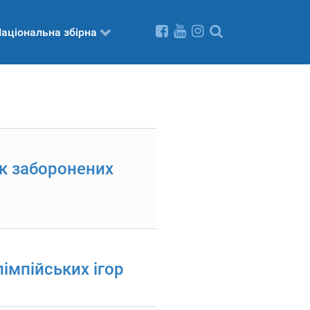
аціональна збірна
ок заборонених
імпійських ігор