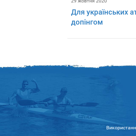
29 жовтня 2020
Для українських а
допінгом
Використання