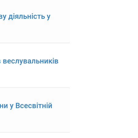
у діяльність у
в веслувальників
и у Всесвітній