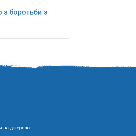
 з боротьби з
ям на джерело