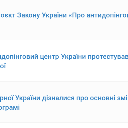
оєкт Закону України «Про антидопінгов
допінговий центр України протестува
ої
ної України дізналися про основні змін
ограмі