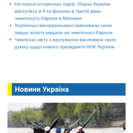
На порозі історичних подій. Збірна України
виступить в 9-ти фіналах в третій день
чемпіонату Європи в Мюнхені
Українські веслувальники завоювали свою
першу золоту медаль на чемпіонаті Європи
Чемпіони світу з веслування висловили свою
думку щодо нового президента НОК України
Новини Україна