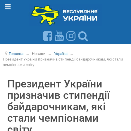
Головна
→
Новини
→
Україна
→
Президент України призначив стипендії байдарочникам, які стали
чемпіонами світу
Президент України
призначив стипендії
байдарочникам, які
стали чемпіонами
світу