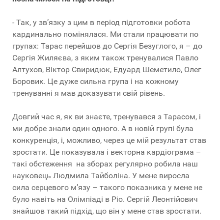
- Так, у зв’язку з цим в період підготовки робота
кардинально помінялася. Ми стали працювати по
групах: Тарас перейшов до Сергія Безуглого, я – до
Сергія Жиляєва, з яким також тренувалися Павло
Алтухов, Віктор Свиридюк, Едуард Шеметило, Олег
Боровик. Це дуже сильна група і на кожному
тренуванні я мав доказувати свій рівень.
Довгий час я, як ви знаєте, тренувався з Тарасом, і
ми добре знали один одного. А в новій групі була
конкуренція, і, можливо, через це мій результат став
зростати. Це показувала і векторна кардіограма –
такі обстеження на зборах регулярно робила наш
науковець Людмила Тайболіна. У мене виросла
сила серцевого м’язу – такого показника у мене не
було навіть на Олімпіаді в Ріо. Сергій Леонтійович
знайшов такий підхід, що він у мене став зростати.