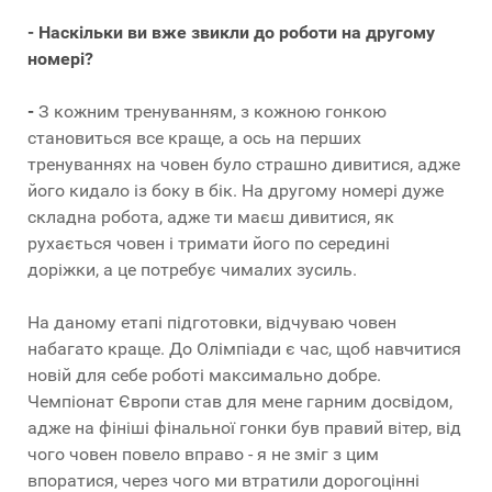
- Наскільки ви вже звикли до роботи на другому
номері?
-
З кожним тренуванням, з кожною гонкою
становиться все краще, а ось на перших
тренуваннях на човен було страшно дивитися, адже
його кидало із боку в бік. На другому номері дуже
складна робота, адже ти маєш дивитися, як
рухається човен і тримати його по середині
доріжки, а це потребує чималих зусиль.
На даному етапі підготовки, відчуваю човен
набагато краще. До Олімпіади є час, щоб навчитися
новій для себе роботі максимально добре.
Чемпіонат Європи став для мене гарним досвідом,
адже на фініші фінальної гонки був правий вітер, від
чого човен повело вправо - я не зміг з цим
впоратися, через чого ми втратили дорогоцінні