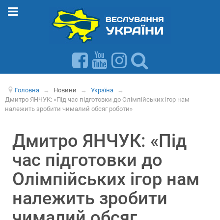
Головна
→
Новини
→
Україна
→
Дмитро ЯНЧУК: «Під час підготовки до Олімпійських ігор нам
належить зробити чималий обсяг роботи»
Дмитро ЯНЧУК: «Під
час підготовки до
Олімпійських ігор нам
належить зробити
чималий обсяг