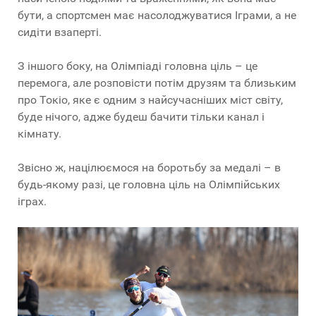
бути, а спортсмен має насолоджуватися Іграми, а не
сидіти взаперті.
З іншого боку, на Олімпіаді головна ціль – це
перемога, але розповісти потім друзям та близьким
про Токіо, яке є одним з найсучасніших міст світу,
буде нічого, адже будеш бачити тільки канал і
кімнату.
Звісно ж, націлюємося на боротьбу за медалі – в
будь-якому разі, це головна ціль на Олімпійських
іграх.