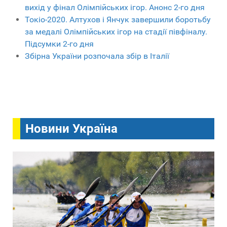
вихід у фінал Олімпійських ігор. Анонс 2-го дня
Токіо-2020. Алтухов і Янчук завершили боротьбу
за медалі Олімпійських ігор на стадії півфіналу.
Підсумки 2-го дня
Збірна України розпочала збір в Італії
Новини Україна