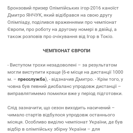
Бронзовий призер Олімпійських ігор-2016 каноїст
Дмитро ЯНЧУК, який відібрався на свою другу
Олімпіаду, поділився враженнями про чемпіонат
Європи, про роботу на другому номері в двійці, а
також розповів про очікування від Ігор в Токіо.
ЧЕМПІОНАТ ЄВРОПИ
- Виступом трохи незадоволені – за результатом
могли виступити краще (6-е місце на дистанції 1000
м. –
пресслужба
), - відзначив Дмитро. - Крім того, у
човна був певний дисбаланс упродовж дистанції –
виправлятимемо помилки вже у період підготовки.
Слід зазначити, що сезон виходить насичений –
чимало стартів відбулося упродовж останнього
місяця. Особливо виділю чемпіонат України, де був
відбір в олімпійську збірну України – для