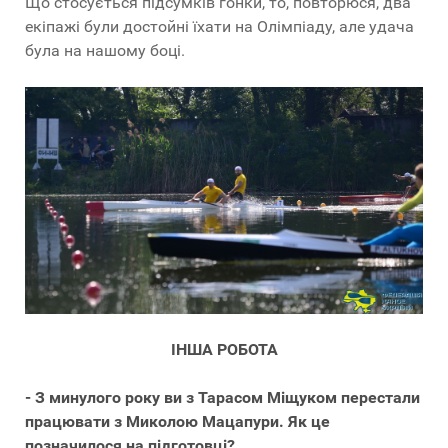
Що стосується підсумків гонки, то, повторюся, два
екіпажі були достойні їхати на Олімпіаду, але удача
була на нашому боці.
ІНША РОБОТА
- З минулого року ви з Тарасом Міщуком перестали
працювати з Миколою Мацапури. Як це
позначилося на підготовці?