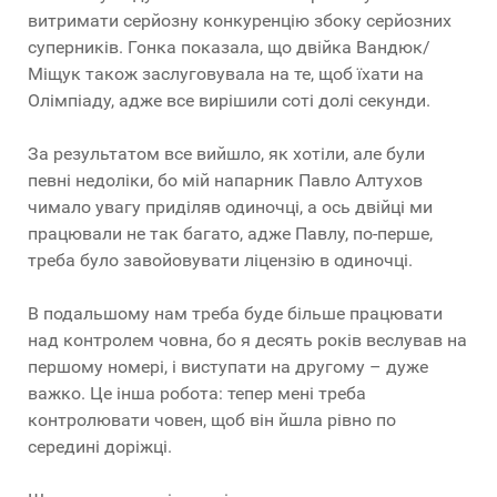
витримати серйозну конкуренцію збоку серйозних
суперників. Гонка показала, що двійка Вандюк/
Міщук також заслуговувала на те, щоб їхати на
Олімпіаду, адже все вирішили соті долі секунди.
За результатом все вийшло, як хотіли, але були
певні недоліки, бо мій напарник Павло Алтухов
чимало увагу приділяв одиночці, а ось двійці ми
працювали не так багато, адже Павлу, по-перше,
треба було завойовувати ліцензію в одиночці.
В подальшому нам треба буде більше працювати
над контролем човна, бо я десять років веслував на
першому номері, і виступати на другому – дуже
важко. Це інша робота: тепер мені треба
контролювати човен, щоб він йшла рівно по
середині доріжці.