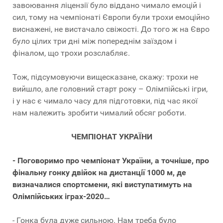
завоювання ліцензії було віддано чимало емоцій і
сил, тому на чемпіонаті Європи були трохи емоційно
виснажені, не вистачало свіжості. До того ж на Євро
було цілих три дні між попереднім заїздом і
фіналом, що трохи розслабляє.
Тож, підсумовуючи вищесказане, скажу: трохи не
вийшло, але головний старт року – Олімпійські ігри,
і у нас є чимало часу для підготовки, під час якої
нам належить зробити чималий обсяг роботи.
ЧЕМПІОНАТ УКРАЇНИ
- Поговоримо про чемпіонат України, а точніше, про
фінальну гонку двійок на дистанції 1000 м, де
визначалися спортсмени, які виступатимуть на
Олімпійських іграх-2020…
- Гонка була дуже сильною. Нам треба було