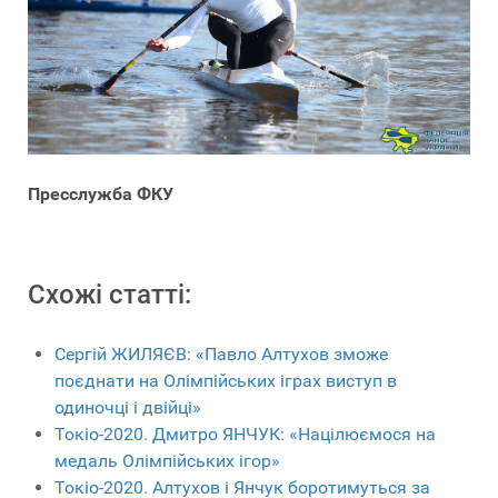
Пресслужба ФКУ
Схожі статті:
Сергій ЖИЛЯЄВ: «Павло Алтухов зможе
поєднати на Олімпійських іграх виступ в
одиночці і двійці»
Токіо-2020. Дмитро ЯНЧУК: «Націлюємося на
медаль Олімпійських ігор»
Токіо-2020. Алтухов і Янчук боротимуться за