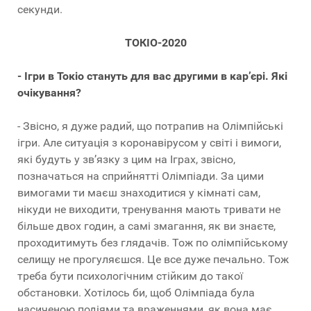
секунди.
ТОКІО-2020
- Ігри в Токіо стануть для вас другими в кар’єрі. Які
очікування?
- Звісно, я дуже радий, що потрапив на Олімпійські
ігри. Але ситуація з коронавірусом у світі і вимоги,
які будуть у зв’язку з цим на Іграх, звісно,
позначаться на сприйнятті Олімпіади. За цими
вимогами ти маєш знаходитися у кімнаті сам,
нікуди не виходити, тренування мають тривати не
більше двох годин, а самі змагання, як ви знаєте,
проходитимуть без глядачів. Тож по олімпійському
селищу не прогуляєшся. Це все дуже печально. Тож
треба бути психологічним стійким до такої
обстановки. Хотілось би, щоб Олімпіада була
насиченою подіями та враженнями, як вона має