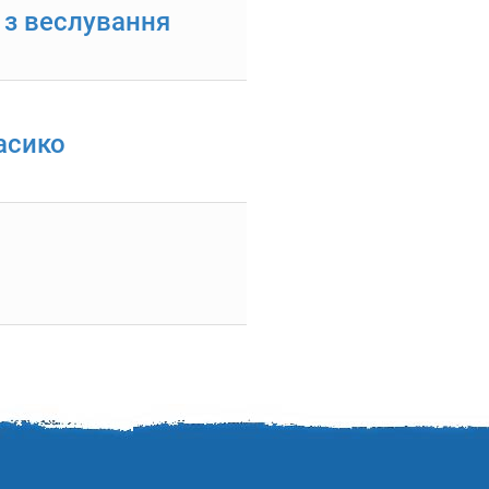
 з веслування
асико