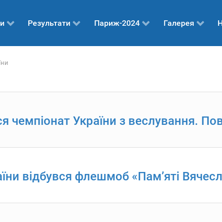
и
Результати
Париж-2024
Галерея
Н
їни
я чемпіонат України з веслування. Пов
аїни відбувся флешмоб «Пам’яті Вячес