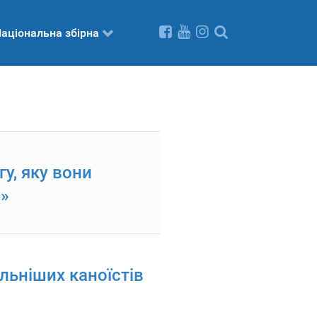
аціональна збірна
у, яку вони
ю»
льніших каноїстів