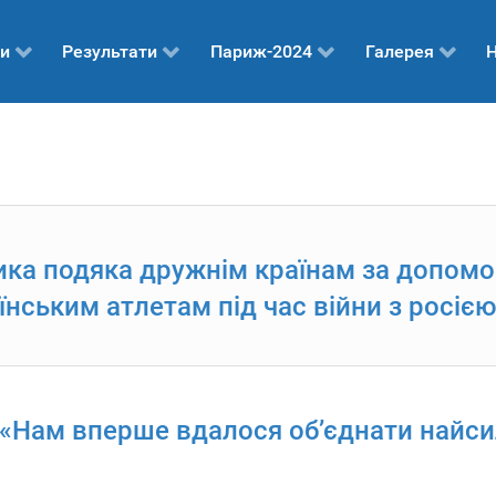
и
Результати
Париж-2024
Галерея
Н
ка подяка дружнім країнам за допомог
нським атлетам під час війни з росіє
«Нам вперше вдалося об’єднати найси