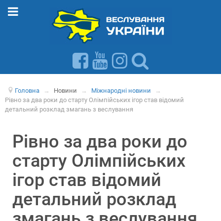
Головна
→
Новини
→
Міжнародні новини
→
Рівно за два роки до старту Олімпійських ігор став відомий
детальний розклад змагань з веслування
Рівно за два роки до
старту Олімпійських
ігор став відомий
детальний розклад
змагань з веслування