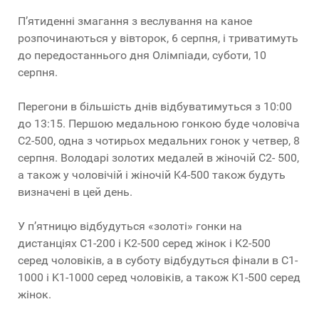
П’ятиденні змагання з веслування на каное
розпочинаються у вівторок, 6 серпня, і триватимуть
до передостаннього дня Олімпіади, суботи, 10
серпня.
Перегони в більшість днів відбуватимуться з 10:00
до 13:15. Першою медальною гонкою буде чоловіча
C2-500, одна з чотирьох медальних гонок у четвер, 8
серпня. Володарі золотих медалей в жіночій C2- 500,
а також у чоловічій і жіночій K4-500 також будуть
визначені в цей день.
У п’ятницю відбудуться «золоті» гонки на
дистанціях C1-200 і K2-500 серед жінок і K2-500
серед чоловіків, а в суботу відбудуться фінали в C1-
1000 і K1-1000 серед чоловіків, а також K1-500 серед
жінок.