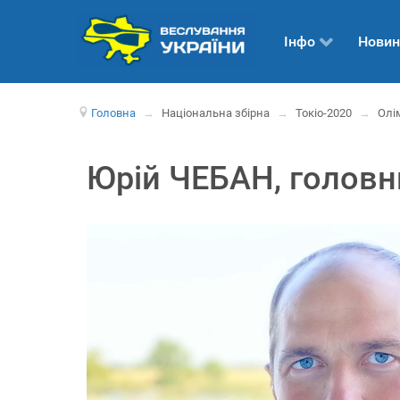
Інфо
Новин
Головна
→
Національна збірна
→
Токіо-2020
→
Олі
Юрій ЧЕБАН, головни