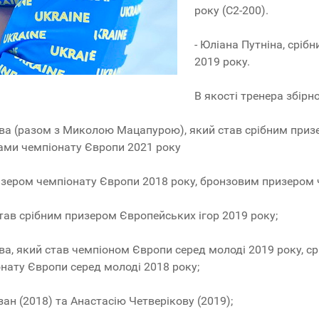
року (С2-200).
- Юліана Путніна, сріб
2019 року.
В якості тренера збірно
ва (разом з Миколою Мацапурою), який став срібним призе
ками чемпіонату Європи 2021 року
ризером чемпіонату Європи 2018 року, бронзовим призером ч
тав срібним призером Європейських ігор 2019 року;
ва, який став чемпіоном Європи серед молоді 2019 року, 
нату Європи серед молоді 2018 року;
н (2018) та Анастасію Четверікову (2019);