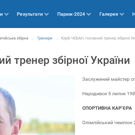
и
Результати
Париж-2024
Галерея
Н
мпійська збірна
→
Тренери
→
Юрій ЧЕБАН, головний тренер збірної У
й тренер збірної України
Заслужений майстер сп
Народився 5 липня 1986
СПОРТИВНА КАР’ЄРА
Олімпійський чемпіон 2