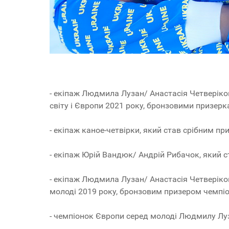
- екіпаж Людмила Лузан/ Анастасія Четверіко
світу і Європи 2021 року, бронзовими призер
- екіпаж каное-четвірки, який став срібним п
- екіпаж Юрій Вандюк/ Андрій Рибачок, який с
- екіпаж Людмила Лузан/ Анастасія Четверіко
молоді 2019 року, бронзовим призером чемпіо
- чемпіонок Європи серед молоді Людмилу Луза